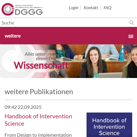
Navigation
Login
Kontakt
FAQ
überspringen
Navigation
weitere
überspringen
Startseite
Alles unter
Alles unter
einem Dach
einem Dach
orschung konkret
Wissenschaft
Aktuelles & Termine
Über uns
weitere Publikationen
Sektionen
09:42 22.09.2025
Handbook of Intervention
Science
Studium & Karriere
From Design to Implementation