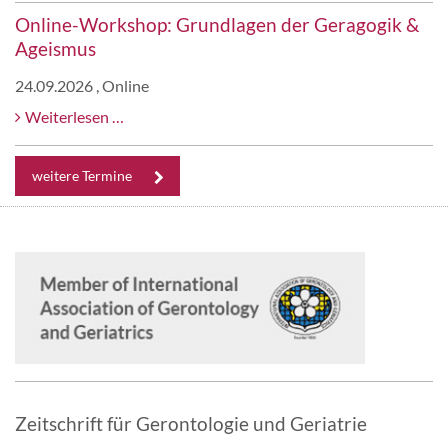
Online-Workshop: Grundlagen der Geragogik &
Pflege
Ageismus
im
Wandel:
24.09.2026
, Online
Vereinbarkeit
Online-
Weiterlesen …
von
Workshop:
Pflege
Grundlagen
weitere Termine
und
der
Beruf
Geragogik
als
&
regionaler
Ageismus
Standortfaktor
Zeitschrift für Gerontologie und Geriatrie