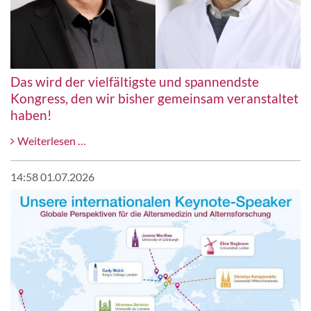
Das wird der vielfältigste und spannendste
Kongress, den wir bisher gemeinsam veranstaltet
haben!
Das
Weiterlesen …
wird
der
14:58 01.07.2026
vielfältigste
und
spannendste
Kongress,
den
wir
bisher