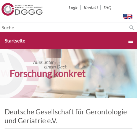
Navigation
Login
Kontakt
FAQ
überspringen
Navigation
Startseite
überspringen
Startseite
Alles unter
Alles unter
einem Dach
einem Dach
Wissenschaft
Forschung konkret
Aktuelles & Termine
Über uns
Sektionen
Deutsche Gesellschaft für Gerontologie
und Geriatrie e.V.
Studium & Karriere