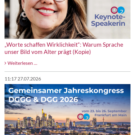
„Worte schaffen Wirklichkeit“: Warum Sprache
unser Bild vom Alter prägt (Kopie)
„Worte
Weiterlesen …
schaffen
Wirklichkeit“:
11:17 27.07.2026
Warum
Sprache
unser
Bild
vom
Alter
prägt