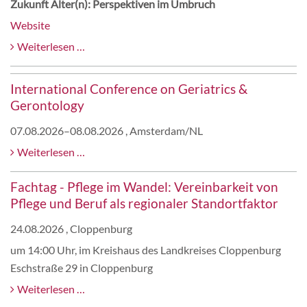
Zukunft Alter(n): Perspektiven im Umbruch
Website
Gemeinsamer
Weiterlesen …
Jahreskongress
DGGG
International Conference on Geriatrics &
&
Gerontology
DGG
07.08.2026–08.08.2026
, Amsterdam/NL
2026
International
Weiterlesen …
Conference
Fachtag - Pflege im Wandel: Vereinbarkeit von
on
Pflege und Beruf als regionaler Standortfaktor
Geriatrics
&
24.08.2026
, Cloppenburg
Gerontology
um 14:00 Uhr, im Kreishaus des Landkreises Cloppenburg
Eschstraße 29 in Cloppenburg
Fachtag
Weiterlesen …
-