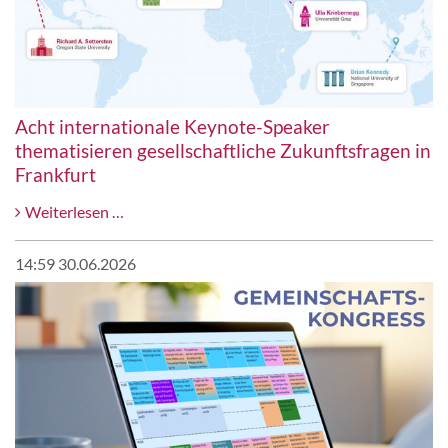
gemeinsam
veranstaltet
haben!
Acht internationale Keynote-Speaker
thematisieren gesellschaftliche Zukunftsfragen in
Frankfurt
Acht
Weiterlesen …
internationale
Keynote-
14:59 30.06.2026
Speaker
thematisieren
gesellschaftliche
Zukunftsfragen
in
Frankfurt