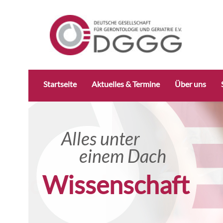
Navigation
Startseite
Aktuelles & Termine
Über uns
überspringen
Alles unter
Alles unter
einem Dach
einem Dach
Wissenschaft
Forschung konkret