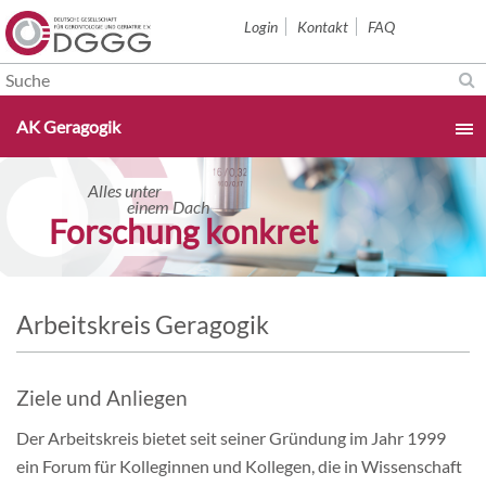
Navigation
Login
Kontakt
FAQ
überspringen
Navigation
AK Geragogik
überspringen
Startseite
Alles unter
einem Dach
Forschung konkret
Aktuelles & Termine
Über uns
Arbeitskreis Geragogik
Sektionen
Ziele und Anliegen
Studium & Karriere
Der Arbeitskreis bietet seit seiner Gründung im Jahr 1999
ein Forum für Kolleginnen und Kollegen, die in Wissenschaft