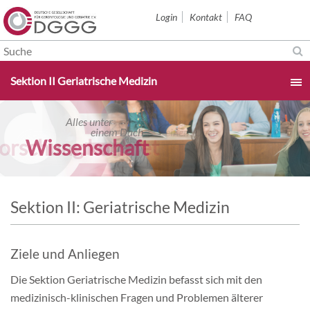
Navigation
Login
Kontakt
FAQ
überspringen
Navigation
Sektion II Geriatrische Medizin
überspringen
Startseite
Alles unter
Alles unter
einem Dach
einem Dach
Forschung konkret
Wissenschaft
Aktuelles & Termine
Über uns
Sektion II: Geriatrische Medizin
Sektionen
Ziele und Anliegen
Studium & Karriere
Die Sektion Geriatrische Medizin befasst sich mit den
medizinisch-klinischen Fragen und Problemen älterer