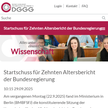
Navigation
Login
Kontakt
FAQ
überspringen
Navigation
Startschuss für Zehnten Altersbericht der Bundesregierung
überspringen
Startseite
Alles unter
einem Dach
Wissenschaft
Aktuelles & Termine
Über uns
Startschuss für Zehnten Altersbericht
der Bundesregierung
Sektionen
10:15 29.09.2025
Am vergangenen Montag (22.9.2025) fand im Ministerium in
Studium & Karriere
Berlin (BMBFSFJ) die konstituierende Sitzung der