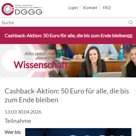
Navigation
Login
Kontakt
FAQ
überspringen
Navigation
Cashback-Aktion: 50 Euro für alle, die bis zum Ende bleiben
überspringen
Startseite
Alles unter
Alles unter
einem Dach
einem Dach
orschung konkret
Wissenschaft
Aktuelles & Termine
Über uns
Cashback-Aktion: 50 Euro für alle, die bis
zum Ende bleiben
Sektionen
13:03 30.04.2026
Teilnahme
Studium & Karriere
Wer bis